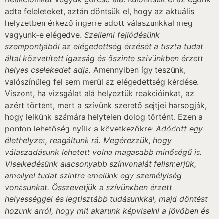
adta feleleteket, aztán döntsük el, hogy az aktuális
helyzetben érkező ingerre adott válaszunkkal meg
vagyunk-e elégedve.
Szellemi fejlődésünk
szempontjából az elégedettség érzését a tiszta tudat
által közvetített igazság és őszinte szívünkben érzett
helyes cselekedet adja.
Amennyiben így teszünk,
valószínűleg fel sem merül az elégedettség kérdése.
Viszont, ha vizsgálat alá helyeztük reakcióinkat, az
azért történt, mert a szívünk szerető sejtjei harsogják,
hogy lelkünk számára helytelen dolog történt. Ezen a
ponton lehetőség nyílik a következőkre:
Adódott egy
élethelyzet, reagáltunk rá. Megérezzük, hogy
válaszadásunk lehetett volna magasabb minőségű is.
Viselkedésünk alacsonyabb színvonalát felismerjük,
amellyel tudat szintre emelünk egy személyiség
vonásunkat. Összevetjük a szívünkben érzett
helyességgel és legtisztább tudásunkkal, majd döntést
hozunk arról, hogy mit akarunk képviselni a jövőben és