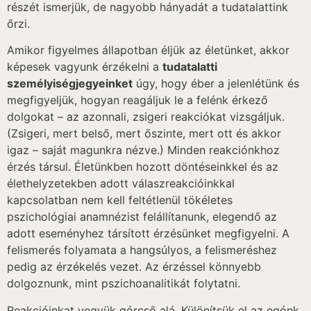
részét ismerjük, de nagyobb hányadát a tudatalattink
őrzi.
Amikor figyelmes állapotban éljük az életünket, akkor
képesek vagyunk érzékelni a
tudatalatti
személyiségjegyeinket
úgy, hogy éber a jelenlétünk és
megfigyeljük, hogyan reagáljuk le a felénk érkező
dolgokat – az azonnali, zsigeri reakciókat vizsgáljuk.
(Zsigeri, mert belső, mert őszinte, mert ott és akkor
igaz – saját magunkra nézve.) Minden reakciónkhoz
érzés társul. Életünkben hozott döntéseinkkel és az
élethelyzetekben adott válaszreakcióinkkal
kapcsolatban nem kell feltétlenül tökéletes
pszichológiai anamnézist felállítanunk, elegendő az
adott eseményhez társított érzésünket megfigyelni. A
felismerés folyamata a hangsúlyos, a felismeréshez
pedig az érzékelés vezet. Az érzéssel könnyebb
dolgoznunk, mint pszichoanalitikát folytatni.
Reakcióinkat vegyük górcső alá. Különítsük el az egónk