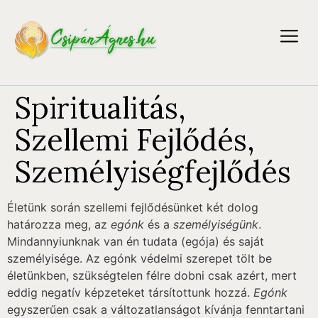
Spiritualitás,
Szellemi Fejlődés,
Személyiségfejlődés
Életünk során szellemi fejlődésünket két dolog
határozza meg, az
egónk
és a
személyiségünk
.
Mindannyiunknak van én tudata (egója) és saját
személyisége. Az egónk védelmi szerepet tölt be
életünkben, szükségtelen félre dobni csak azért, mert
eddig negatív képzeteket társítottunk hozzá.
Egónk
egyszerűen csak a változatlanságot kívánja fenntartani