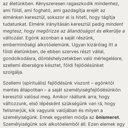
az életünkben. Kényszeresen ragaszkodik mindenhez,
ami földi, ami fogható, ami gazdagítja erejét az
elménken keresztül, sokszor el is hiteti, hogy tágítja
tudatunkat. Elménk irányításán keresztül pedig
mindent
megtesz, hogy megőrizze az állandóságot és
elkerülje a
változást
. Egónk azonban a saját részünk,
emberminőségi alkotóelemünk. Ugyan kizárólag itt a
földi életünkben, de ebben szerves részt vállal,
gondolkodásra, döntéshelyzetekben való mérlegelésre,
szellemi éberségre késztet, földi fejlődésünket
szolgálja.
Szellemi (spirituális) fejlődésünk viszont – egónktól
mentes állapotban – a saját személyiségfejlődésünkön
keresztül valósul meg. Amikor ráállunk arra, hogy
változzunk, első lépésként szükségünk van rá, hogy
felismerjük, kik vagyunk valójában és milyen a
személyiségünk. Ennek egyetlen módja az
önismeret
.
Személyiségünk sok alkotóelemből áll. Ezen elemek egy